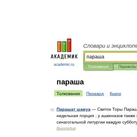
Словари и энциклоп
academic.ru
Толкования
Переводы
параша
Толкование
Перевод
Книги
Парашат шавуа
— Свиток Торы Парашат hа шавуа (ивр. שָּׁבוּעַ
91
недельная порция ; у ашкеназов также סִדְרָה, сидра) отрывок из Пятикнижия, читаемый во время
синагогальной литургии каждую суббот
Википедия