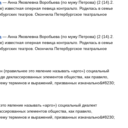
а
— Анна Яковлевна Воробьева (по мужу Петрова) (2 (14).2.
 же) известная оперная певица контральто. Родилась в семье
бургских театров. Окончила Петербургское театральное
а
— Анна Яковлевна Воробьева (по мужу Петрова) (2 (14).2.
 же) известная оперная певица контральто. Родилась в семье
бургских театров. Окончила Петербургское театральное
н (правильнее это явление называть «арго») социальный
реде деклассированных элементов общества, как правило,
стему терминов и выражений, призванных изначально&#8230;
это явление называть «арго») социальный диалект
лассированных элементов общества, как правило,
стему терминов и выражений, призванных изначально&#8230;