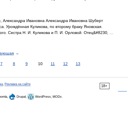
, Александра Ивановна Александра Ивановна Шуберт
риса. Урождённая Куликова, по второму браку Яновская.
го. Сестра Н. И. Куликова и П. И. Орловой. Отец&#8230; …
дующая
→
7
8
9
10
11
12
13
ка
,
Реклама на сайте
18+
omla,
Drupal,
WordPress, MODx.