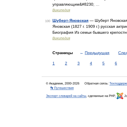
управляющим&#8230; …
Википедия
Шуберт-Яновская
— Шуберт Яновская
100
Яновская (1827 г. 1909 г.) русская акт
Биография Из семьи бывшего крепостно
Википедия
Страницы
←
Предыдущая
Сле
1
2
3
4
5
6
© Академик, 2000-2026
Обратная связь:
Техподдерж
👣 Путешествия
Экспорт словарей на сайты
, сделанные на PHP,
Jo