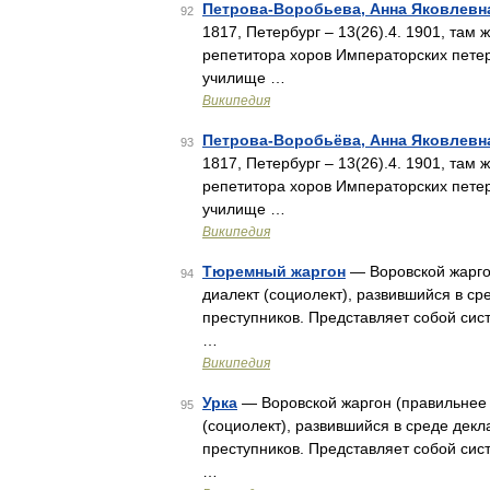
Петрова-Воробьева, Анна Яковлевн
92
1817, Петербург – 13(26).4. 1901, там
репетитора хоров Императорских петер
училище …
Википедия
Петрова-Воробьёва, Анна Яковлевн
93
1817, Петербург – 13(26).4. 1901, там
репетитора хоров Императорских петер
училище …
Википедия
Тюремный жаргон
— Воровской жарго
94
диалект (социолект), развившийся в с
преступников. Представляет собой си
…
Википедия
Урка
— Воровской жаргон (правильнее 
95
(социолект), развившийся в среде дек
преступников. Представляет собой си
…