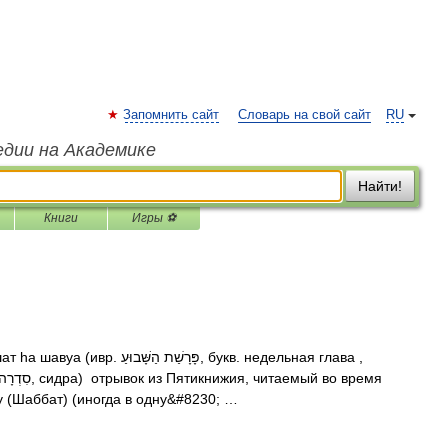
Запомнить сайт
Словарь на свой сайт
RU
едии на Академике
Найти!
Книги
Игры ⚽
פָּרָשַׁת הַ‎, букв. недельная глава ,
у (Шаббат) (иногда в одну&#8230; …