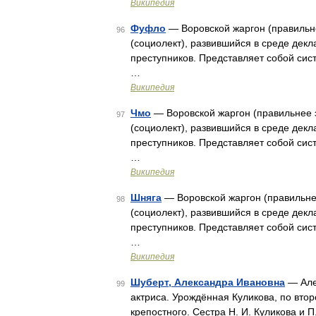
Википедия
Фуфло
— Воровской жаргон (правильне
96
(социолект), развившийся в среде дек
преступников. Представляет собой си
…
Википедия
Чмо
— Воровской жаргон (правильнее э
97
(социолект), развившийся в среде дек
преступников. Представляет собой си
…
Википедия
Шняга
— Воровской жаргон (правильне
98
(социолект), развившийся в среде дек
преступников. Представляет собой си
…
Википедия
Шуберт, Александра Ивановна
— Алек
99
актриса. Урождённая Куликова, по вто
крепостного. Сестра Н. И. Куликова и